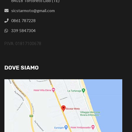
64018 Tortoreto Lido (TE)
sicstarmoto@gmail.com
0861 787228
339 5847304
P.IVA: 01817100678
DOVE SIAMO