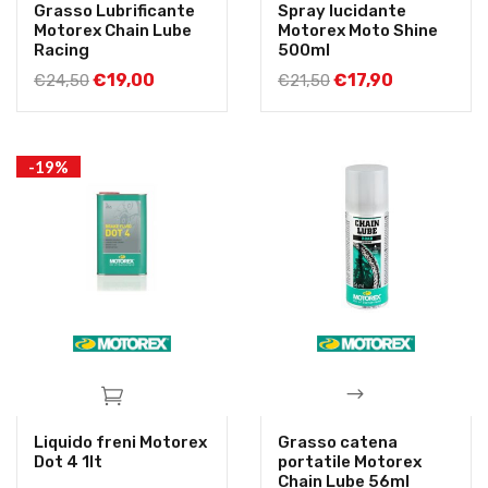
Grasso Lubrificante
Spray lucidante
Motorex Chain Lube
Motorex Moto Shine
Racing
500ml
€
19,00
€
17,90
€
24,50
€
21,50
-19%
Liquido freni Motorex
Grasso catena
Dot 4 1lt
portatile Motorex
Chain Lube 56ml