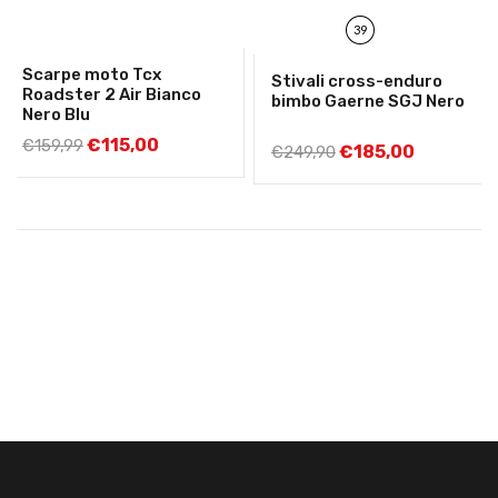
39
Scarpe moto Tcx
Stivali cross-enduro
Roadster 2 Air Bianco
bimbo Gaerne SGJ Nero
Nero Blu
€
115,00
€
159,99
€
185,00
€
249,90