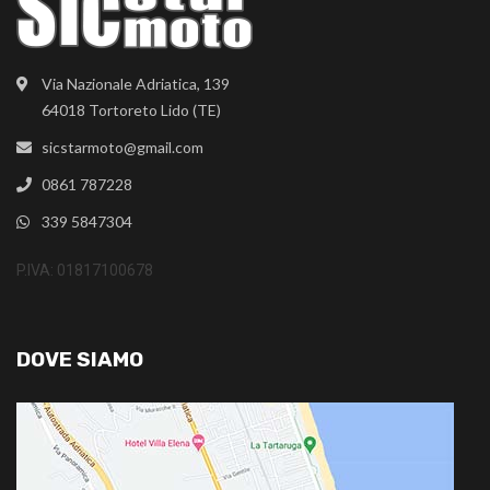
Via Nazionale Adriatica, 139
64018 Tortoreto Lido (TE)
sicstarmoto@gmail.com
0861 787228
339 5847304
P.IVA: 01817100678
DOVE SIAMO