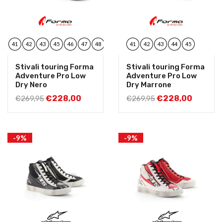
40
41
42
43
45
46
47
48
41
42
43
44
45
Stivali touring Forma
Stivali touring Forma
Adventure Pro Low
Adventure Pro Low
Dry Nero
Dry Marrone
€
228,00
€
228,00
€
269,95
€
269,95
-9%
-9%