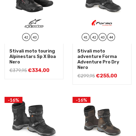
42
43
41
42
43
44
Stivali moto touring
Stivali moto
Alpinestars Sp X Boa
adventure Forma
Nero
Adventure Pro Dry
Nero
€
334,00
€
379,95
€
255,00
€
299,95
-16%
-16%