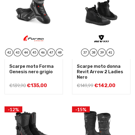
41
42
43
44
45
46
47
48
37
38
39
41
Scarpe moto Forma
Scarpe moto donna
Genesis nero grigio
Revit Arrow 2 Ladies
Nero
€
135,00
€
142,00
€
139,90
€
149,99
-12%
-15%