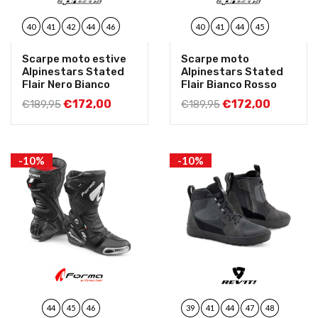
40
41
42
44
46
40
41
44
45
Scarpe moto estive
Scarpe moto
Alpinestars Stated
Alpinestars Stated
Flair Nero Bianco
Flair Bianco Rosso
€
172,00
€
172,00
€
189,95
€
189,95
-10%
-10%
44
45
46
39
41
44
47
48