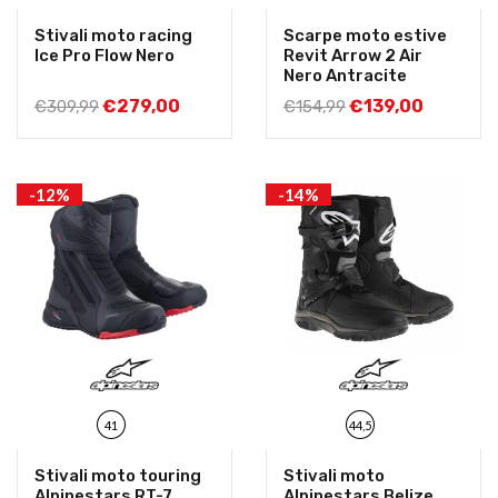
Stivali moto racing
Scarpe moto estive
Ice Pro Flow Nero
Revit Arrow 2 Air
Nero Antracite
€
279,00
€
139,00
€
309,99
€
154,99
-12%
-14%
41
44,5
Stivali moto touring
Stivali moto
Alpinestars RT-7
Alpinestars Belize