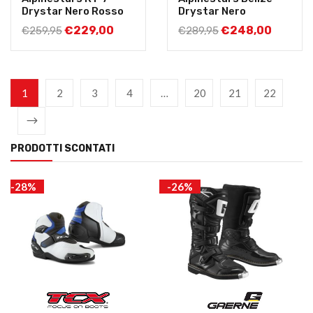
Drystar Nero Rosso
Drystar Nero
€
229,00
€
248,00
€
259,95
€
289,95
1
2
3
4
…
20
21
22
PRODOTTI SCONTATI
-28%
-26%