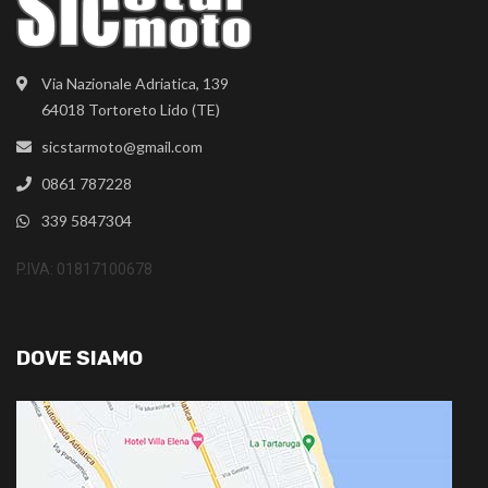
Via Nazionale Adriatica, 139
64018 Tortoreto Lido (TE)
sicstarmoto@gmail.com
0861 787228
339 5847304
P.IVA: 01817100678
DOVE SIAMO