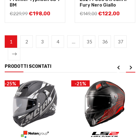
BM
Fury Nero Giallo
€
198,00
€
122,00
€
229,99
€
149,00
1
2
3
4
…
35
36
37
PRODOTTI SCONTATI
-25%
-21%