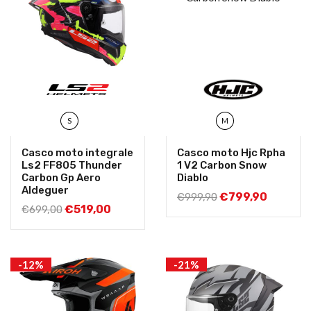
S
M
Casco moto integrale
Casco moto Hjc Rpha
Ls2 FF805 Thunder
1 V2 Carbon Snow
Carbon Gp Aero
Diablo
Aldeguer
€
799,90
€
999,90
€
519,00
€
699,00
-12%
-21%