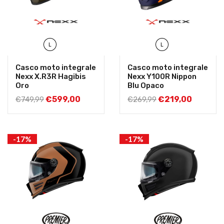
L
L
Casco moto integrale
Casco moto integrale
Nexx X.R3R Hagibis
Nexx Y100R Nippon
Oro
Blu Opaco
€
599,00
€
219,00
€
749,99
€
269,99
-17%
-17%