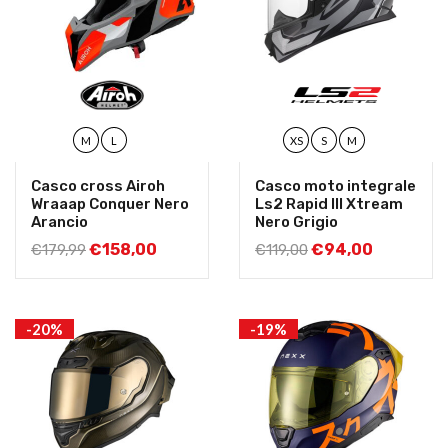
M
L
XS
S
M
Casco cross Airoh
Casco moto integrale
Wraaap Conquer Nero
Ls2 Rapid III Xtream
Arancio
Nero Grigio
€
158,00
€
94,00
€
179,99
€
119,00
-20%
-19%