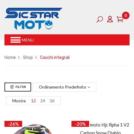
0
MENU
Home
Shop
Caschi integrali
Ordinamento Predefinito
FILTER
Mostra
12
24
36
-26%
-20%