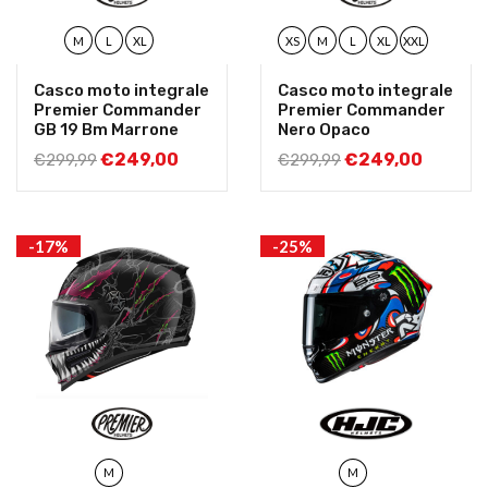
M
L
XL
XS
M
L
XL
XXL
Casco moto integrale
Casco moto integrale
Premier Commander
Premier Commander
GB 19 Bm Marrone
Nero Opaco
€
249,00
€
249,00
€
299,99
€
299,99
-17%
-25%
M
M