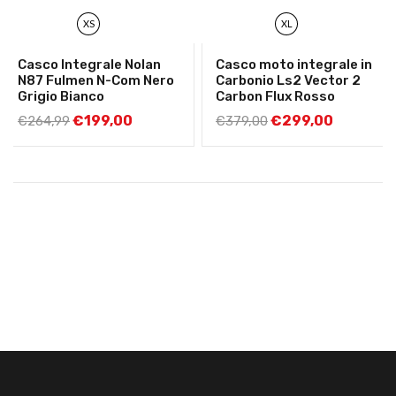
XS
XL
Casco Integrale Nolan
Casco moto integrale in
N87 Fulmen N-Com Nero
Carbonio Ls2 Vector 2
Grigio Bianco
Carbon Flux Rosso
€
199,00
€
299,00
€
264,99
€
379,00