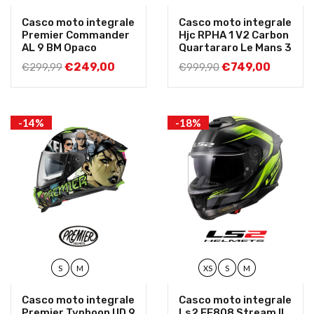
Casco moto integrale
Casco moto integrale
Premier Commander
Hjc RPHA 1 V2 Carbon
AL 9 BM Opaco
Quartararo Le Mans 3
€
249,00
€
749,00
€
299,99
€
999,90
-14%
-18%
S
M
XS
S
M
Casco moto integrale
Casco moto integrale
Premier Typhoon UD 9
Ls2 FF808 Stream II