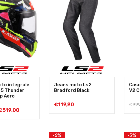
to integrale
Jeans moto Ls2
Casc
05 Thunder
Bradford Black
V2 C
p Aero
r
€
119,90
€
999
€
519,00
-6%
-5%