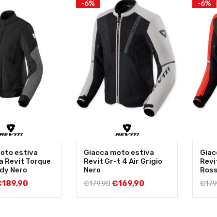
-6%
-6%
oto estiva
Giacca moto estiva
Giac
a Revit Torque
Revit Gr-t 4 Air Grigio
Revi
dy Nero
Nero
Ros
€
189,90
€
169,90
€
179,90
€
179