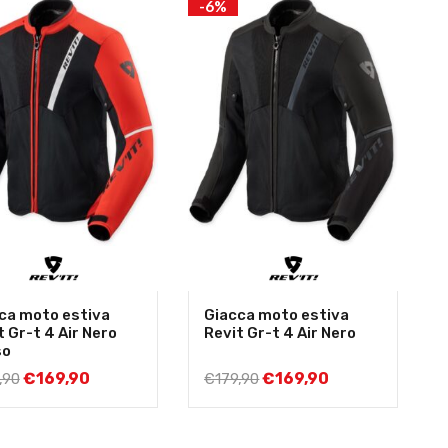
-6%
ca moto estiva
Giacca moto estiva
t Gr-t 4 Air Nero
Revit Gr-t 4 Air Nero
so
€
169,90
€
169,90
,90
€
179,90