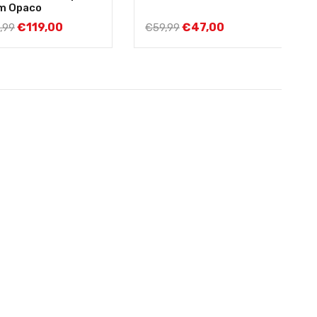
m Opaco
€
119,00
€
47,00
,99
€
59,99