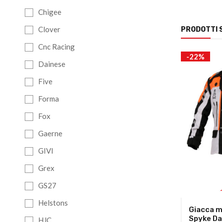
Chigee
Clover
PRODOTTI 
Cnc Racing
-23%
-22%
Dainese
Five
Forma
Fox
Gaerne
GIVI
Grex
GS27
Helstons
Ls2 Jet 2
Scarpe moto donna Tcx
Giacca m
Ikasu Lady Wp Nero
Spyke Da
HJC