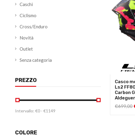
Caschi
Ciclismo
Cross/Enduro
Novità
Outlet
Senza categoria
PREZZO
Casco mo
Ls2 FF8
Carbon G
Aldegue
€
699,00
Intervallo:
€
0
- €
1149
COLORE