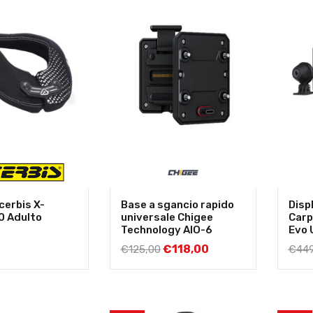
cerbis X-
Base a sgancio rapido
Disp
0 Adulto
universale Chigee
Carp
Technology AIO-6
Evo 
€
118,00
€
125,00
€
449