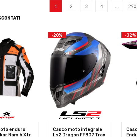
1
2
3
4
…
290
SCONTATI
-20%
-32%
oto enduro
Casco moto integrale
Casc
kar Namib Xtr
Ls2 Dragon FF807 Trax
Endu