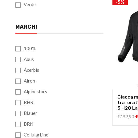
-5%
Verde
MARCHI
100%
Abus
Acerbis
Airoh
Alpinestars
Giacca m
BHR
traforat
3 H2O La
Blauer
€
199,90
BRN
CellularLine