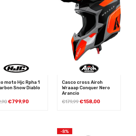
o moto Hjc Rpha 1
Casco cross Airoh
arbon Snow Diablo
Wraaap Conquer Nero
Arancio
€
799,90
€
158,00
,90
€
179,99
-8%