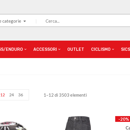
e categorie
SS/ENDURO
ACCESSORI
OUTLET
CICLISMO
SIC
12
24
36
1–12 di 3503 elementi
-20%