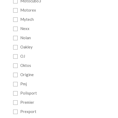
Motocubo3
Motorex
Mytech
Nexx
Nolan
Oakley
OJ
Oktos
Origine
Pmj
Polisport
Premier
Prexport