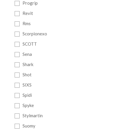
Progrip
Revit
Rms
Scorpionexo
SCOTT
Sena
Shark
Shot
SIXS
Spidi
Spyke
Stylmartin
Suomy