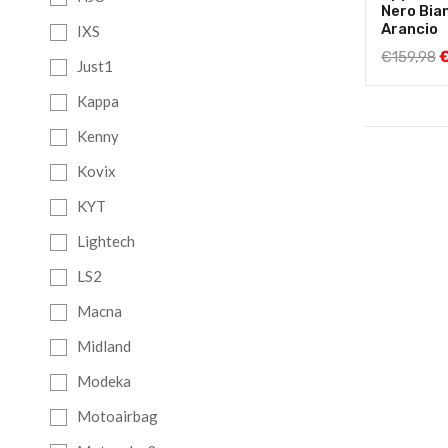
rifrangente
Nero Bia
Arancio
IXS
00
€
139,00
€
179,99
€
159,98
Just1
Kappa
Kenny
Kovix
KYT
Lightech
LS2
Macna
Midland
Modeka
Motoairbag