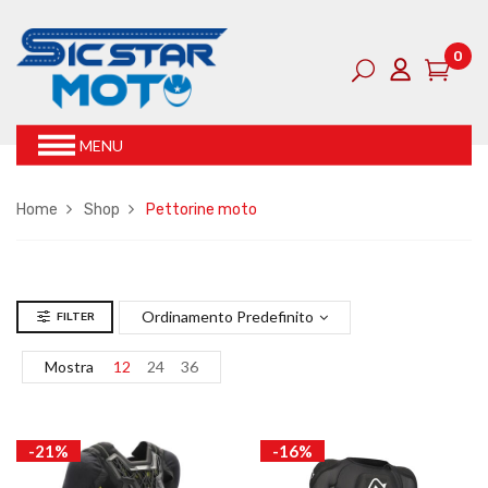
0
MENU
Home
Shop
Pettorine moto
Ordinamento Predefinito
FILTER
Mostra
12
24
36
-21%
-16%