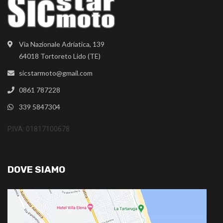
Via Nazionale Adriatica, 139
64018 Tortoreto Lido (TE)
sicstarmoto@gmail.com
0861 787228
339 5847304
P.IVA: 01817100678
DOVE SIAMO