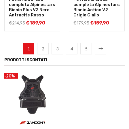
completa Alpinestars
completa Alpinestars
Bionic Plus V2 Nero
Bionic Action V2
Antracite Rosso
Grigio Giallo
€
189,90
€
159,90
€
214,95
€
179,95
1
2
3
4
5
PRODOTTI SCONTATI
-20%