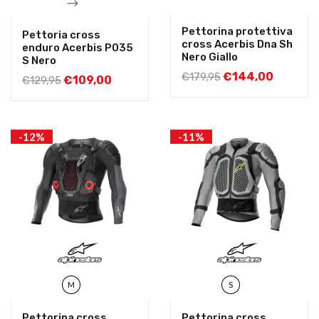
Pettorina protettiva
Pettoria cross
cross Acerbis Dna Sh
enduro Acerbis P035
Nero Giallo
S Nero
€
144,00
€
179,95
€
109,00
€
129,95
-12%
-11%
M
S
Pettorina cross
Pettorina cross