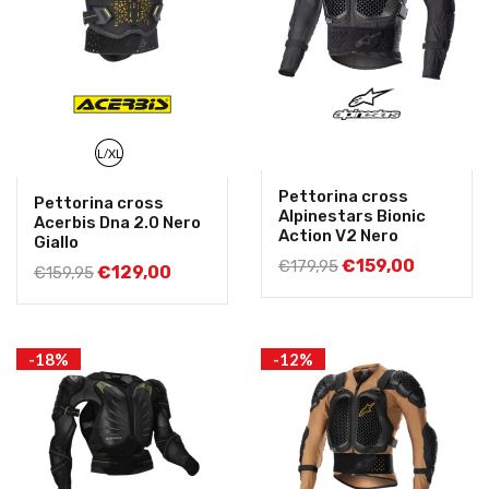
L/XL
Pettorina cross
Pettorina cross
Alpinestars Bionic
Acerbis Dna 2.0 Nero
Action V2 Nero
Giallo
€
159,00
€
179,95
€
129,00
€
159,95
-18%
-12%