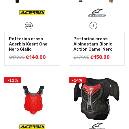
XXL
S
Pettorina cross
Pettorina cross
Acerbis Koert One
Alpinestars Bionic
Nero Giallo
Action Camel Nero
€
148,00
€
158,00
€
179,95
€
179,95
-11%
-14%