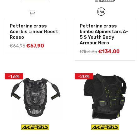
L/XL
Pettorina cross
Pettorina cross
Acerbis Linear Roost
bimbo Alpinestars A-
Rosso
5 S Youth Body
Armour Nero
€
57,90
€
64,95
€
134,00
€
154,95
-16%
-20%