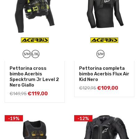
S/M
L/XL
S/M
Pettorina cross
Pettorina completa
bimbo Acerbis
bimbo Acerbis Flux Air
Specktrum Jr Level 2
Kid Nero
Nero Giallo
€
109,00
€
129,95
€
119,00
€
149,95
-19%
-12%