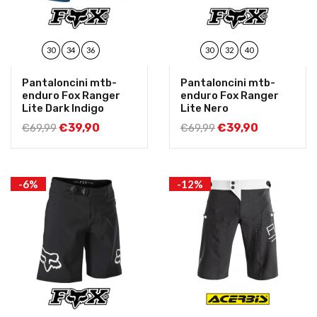
30
34
36
30
32
40
Pantaloncini mtb-
Pantaloncini mtb-
enduro Fox Ranger
enduro Fox Ranger
Lite Dark Indigo
Lite Nero
€
39,90
€
39,90
€
69,99
€
69,99
-6%
-12%