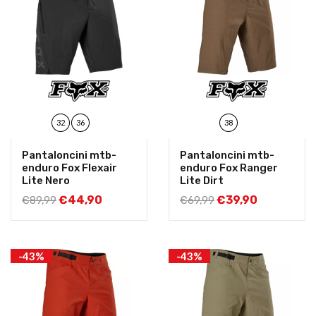
32
36
38
Pantaloncini mtb-
Pantaloncini mtb-
enduro Fox Flexair
enduro Fox Ranger
Lite Nero
Lite Dirt
€
44,90
€
39,90
€
89,99
€
69,99
-43%
-43%