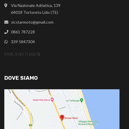
Via Nazionale Adriatica, 139
64018 Tortoreto Lido (TE)
sicstarmoto@gmail.com
0861 787228
339 5847304
P.IVA: 01817100678
DOVE SIAMO