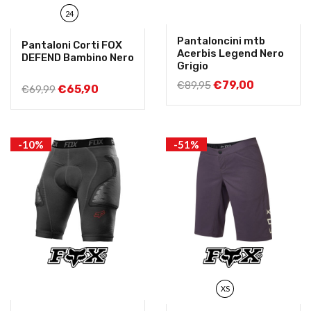
24
Pantaloncini mtb
Pantaloni Corti FOX
Acerbis Legend Nero
DEFEND Bambino Nero
Grigio
€
79,00
€
89,95
€
65,90
€
69,99
-10%
-51%
XS