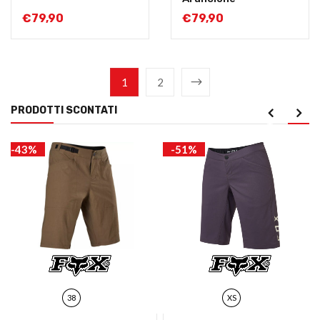
€
79,90
€
79,90
1
2
PRODOTTI SCONTATI
-43%
-51%
38
XS