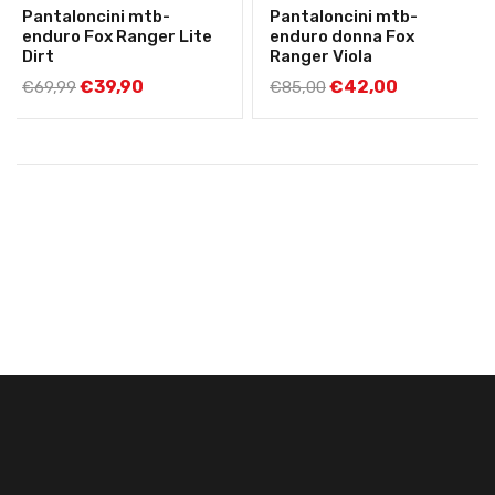
Pantaloncini mtb-
Pantaloncini mtb-
enduro Fox Ranger Lite
enduro donna Fox
Dirt
Ranger Viola
€
39,90
€
42,00
€
69,99
€
85,00