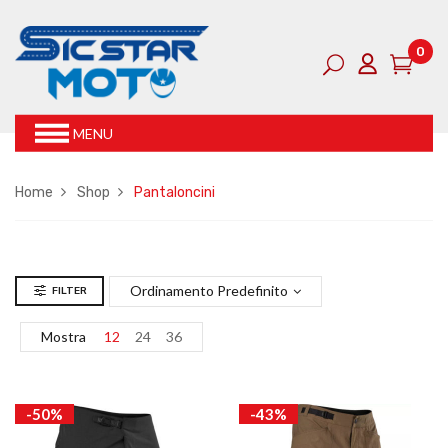
0
MENU
Home
Shop
Pantaloncini
Ordinamento Predefinito
FILTER
Mostra
12
24
36
-50%
-43%