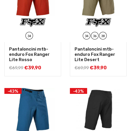
34
34
36
38
Pantaloncini mtb-
Pantaloncini mtb-
enduro Fox Ranger
enduro Fox Ranger
Lite Rosso
Lite Desert
€
39,90
€
39,90
€
69,99
€
69,99
-43%
-43%