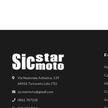
E
H
Ca
Via Nazionale Adriatica, 139
Ab
64018 Tortoreto Lido (TE)
Cr
sicstarmoto@gmail.com
Ac
0861 787228
Ou