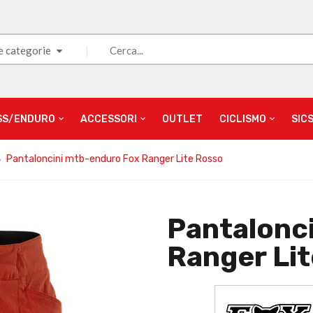
e categorie
SS/ENDURO
ACCESSORI
OUTLET
CICLISMO
SIC
Pantaloncini mtb-enduro Fox Ranger Lite Rosso
Pantalonc
Ranger Li