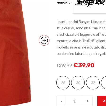
MARCHIO:
I pantaloncini Ranger Lite, un mi
stile casual, sono ideali sia in s
elasticizzato è leggero e offre 
mentre la vita in TruDri™ allon
modello essenziale è dotato di c
cordoncino laterale, puoi regol
€
39,90
€
69,99
28
30
32
-
+
A