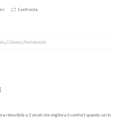
eri
Confronta
smo
,
Ciclismo
,
Pantaloncini
E
a rimovibile a 2 strati che migliora il comfort quando sei in