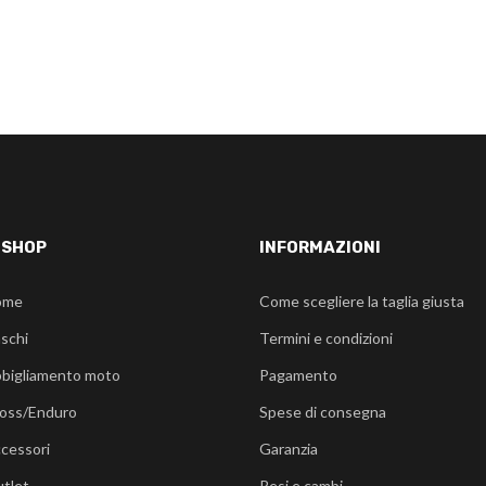
-SHOP
INFORMAZIONI
ome
Come scegliere la taglia giusta
schi
Termini e condizioni
bigliamento moto
Pagamento
oss/Enduro
Spese di consegna
cessori
Garanzia
tlet
Resi e cambi