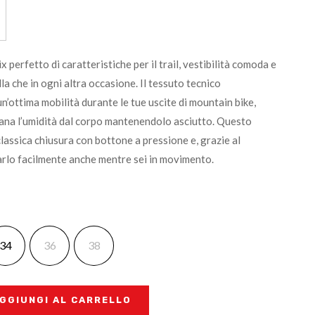
x perfetto di caratteristiche per il trail, vestibilità comoda e
ella che in ogni altra occasione. Il tessuto tecnico
un’ottima mobilità durante le tue uscite di mountain bike,
tana l’umidità dal corpo mantenendolo asciutto. Questo
lassica chiusura con bottone a pressione e, grazie al
arlo facilmente anche mentre sei in movimento.
34
36
38
GGIUNGI AL CARRELLO