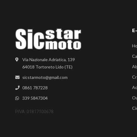
E
H
Ca
Via Nazionale Adriatica, 139
Ab
64018 Tortoreto Lido (TE)
Cr
sicstarmoto@gmail.com
Ac
0861 787228
Ou
339 5847304
Ci
P.IVA: 01817100678