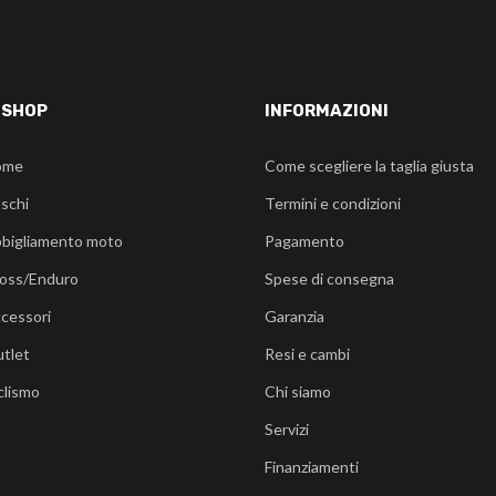
-SHOP
INFORMAZIONI
ome
Come scegliere la taglia giusta
schi
Termini e condizioni
bigliamento moto
Pagamento
oss/Enduro
Spese di consegna
cessori
Garanzia
tlet
Resi e cambi
clismo
Chi siamo
Servizi
Finanziamenti