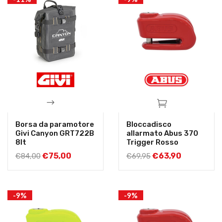
Borsa da paramotore
Bloccadisco
Givi Canyon GRT722B
allarmato Abus 370
8lt
Trigger Rosso
€
75,00
€
63,90
€
84,00
€
69,95
-9%
-9%