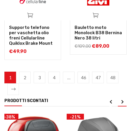
Supporto telefono
Bauletto moto
per vaschetta olio
Monolock B38 Bernina
freni Cellularline
Nero 38 litri
Quiklox Brake Mount
€
89,00
€
109,00
€
49,90
1
2
3
4
…
46
47
48
PRODOTTI SCONTATI
-38%
-21%