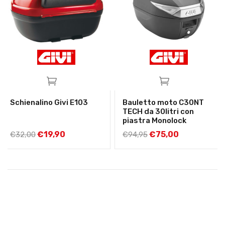
Schienalino Givi E103
Bauletto moto C30NT
TECH da 30litri con
piastra Monolock
€
19,90
€
75,00
€
32,00
€
94,95