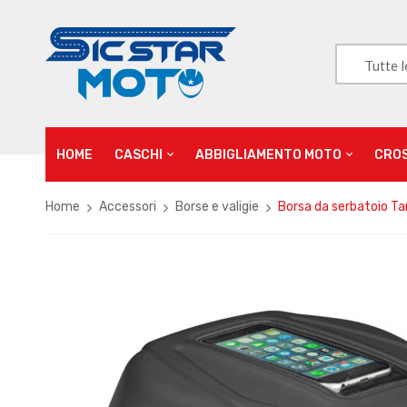
Tutte l
HOME
CASCHI
ABBIGLIAMENTO MOTO
CRO
Home
Accessori
Borse e valigie
Borsa da serbatoio Ta