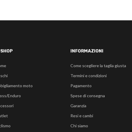
-SHOP
INFORMAZIONI
ome
Come scegliere la taglia giusta
schi
Termini e condizioni
bigliamento moto
Pagamento
oss/Enduro
Spese di consegna
cessori
Garanzia
tlet
Resi e cambi
clismo
Chi siamo