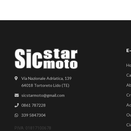
E
H
Ca
Via Nazionale Adriatica, 139
Ab
64018 Tortoreto Lido (TE)
Cr
sicstarmoto@gmail.com
Ac
0861 787228
Ou
339 5847304
Ci
P.IVA: 01817100678