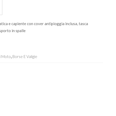
atica e capiente con cover antipioggia inclusa, tasca
sporto in spalle
i Moto
,
Borse E Valigie