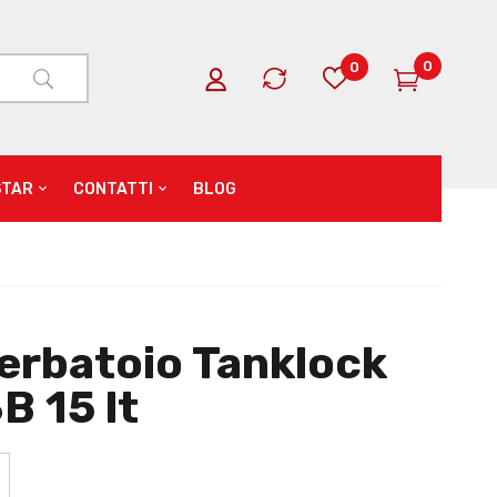
0
0
STAR
CONTATTI
BLOG
erbatoio Tanklock
B 15 lt