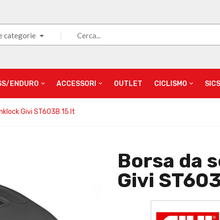
e categorie
SS/ENDURO
ACCESSORI
OUTLET
CICLISMO
SIC
nklock Givi ST603B 15 lt
Borsa da s
Givi ST603