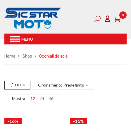
0
MENU
Home
Shop
Occhiali da sole
Ordinamento Predefinito
FILTER
Mostra
12
24
36
-16%
-16%