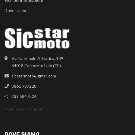
Richiedi informazioni
Dove siamo
Via Nazionale Adriatica, 139
64018 Tortoreto Lido (TE)
sicstarmoto@gmail.com
0861 787228
339 5847304
P.IVA: 01817100678
DOVE SIAMO