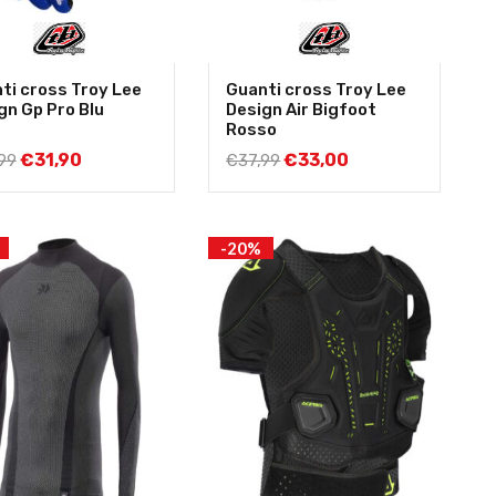
ti cross Troy Lee
Guanti cross Troy Lee
gn Gp Pro Blu
Design Air Bigfoot
Rosso
€
31,90
€
33,00
99
€
37,99
-20%