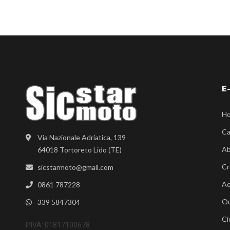
E
H
Ca
Via Nazionale Adriatica, 139
Ab
64018 Tortoreto Lido (TE)
Cr
sicstarmoto@gmail.com
Ac
0861 787228
Ou
339 5847304
Ci
P.IVA: 01817100678