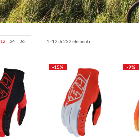
12
24
36
1–12 di 232 elementi
-15%
-9%