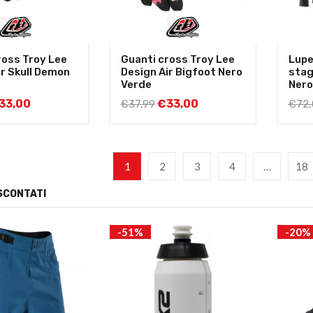
ross Troy Lee
Guanti cross Troy Lee
Lupe
ir Skull Demon
Design Air Bigfoot Nero
stag
Verde
Nero
33,00
€
33,00
€
37,99
€
72,
1
2
3
4
…
18
SCONTATI
-51%
-20%