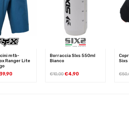
cini mtb-
Borraccia SIxs 550ml
Copr
ox Ranger Lite
Bianco
Sixs
igo
39,90
€
4,90
€
10,00
€
50,