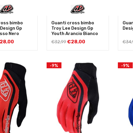
ross bimbo
Guanti cross bimbo
Guan
 Design Gp
Troy Lee Design Gp
Desi
sso Nero
Youth Arancio Bianco
28,00
€
28,00
€
32,99
€
34,
-9%
-9%