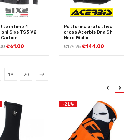
tto intimo 4
Pettorina protettiva
ioni Sixs TS3 V2
cross Acerbis Dna Sh
 Carbon
Nero Giallo
€
61,00
€
144,00
00
€
179,95
19
20
-21%