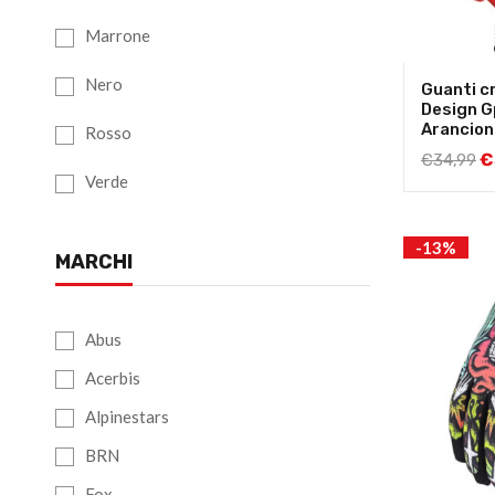
Marrone
Nero
Guanti c
Design G
Arancion
Rosso
€
€
34,99
Verde
-13%
MARCHI
Abus
Acerbis
Alpinestars
BRN
Fox