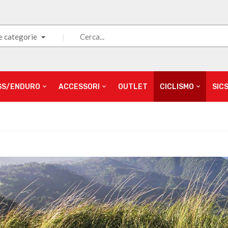
e categorie
SS/ENDURO
ACCESSORI
OUTLET
CICLISMO
SIC