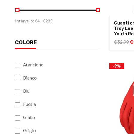
Intervallo:
€
4
- €
235
Guanti c
Troy Lee
Youth Ro
COLORE
€
€
32,99
Arancione
-9%
Bianco
Blu
Fucsia
Giallo
Grigio