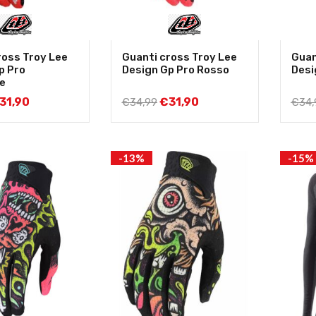
ross Troy Lee
Guanti cross Troy Lee
Guan
p Pro
Design Gp Pro Rosso
Desi
e
31,90
€
31,90
€
34,99
€
34,
-13%
-15%