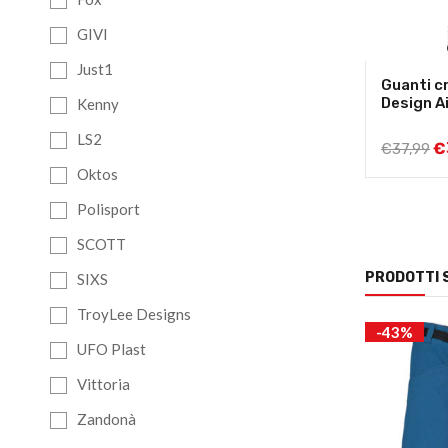
GIVI
Just1
Guanti c
Design A
Kenny
LS2
€
€
37,99
Oktos
Polisport
SCOTT
PRODOTTI 
SIXS
TroyLee Designs
NEW!
-21%
-43%
UFO Plast
Vittoria
Zandonà