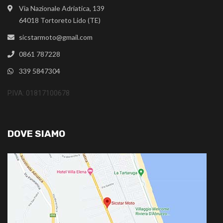
Via Nazionale Adriatica, 139
64018 Tortoreto Lido (TE)
sicstarmoto@gmail.com
0861 787228
339 5847304
P.IVA: 01817100678
DOVE SIAMO