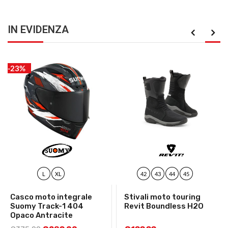
IN EVIDENZA
-23%
L
XL
42
43
44
45
Casco moto integrale
Stivali moto touring
Suomy Track-1 404
Revit Boundless H2O
Opaco Antracite