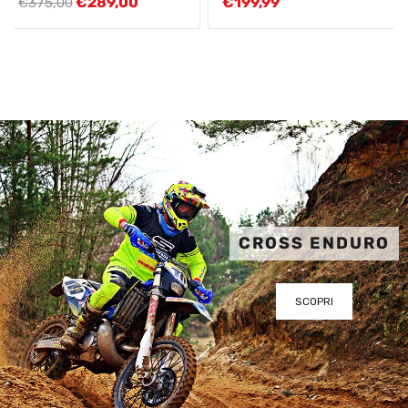
€
289,00
€
199,99
€
375,00
CROSS ENDURO
SCOPRI