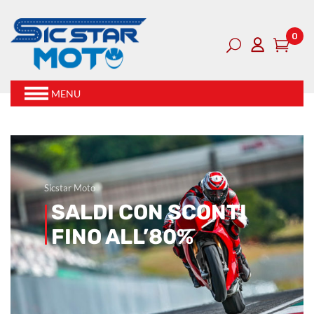
0
MENU
Sicstar Moto
SALDI CON SCONTI
FINO ALL’80%