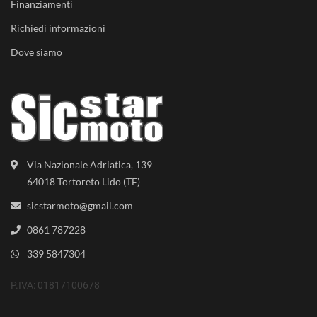
Finanziamenti
Richiedi informazioni
Dove siamo
Via Nazionale Adriatica, 139
64018 Tortoreto Lido (TE)
sicstarmoto@gmail.com
0861 787228
339 5847304
P.IVA: 01817100678