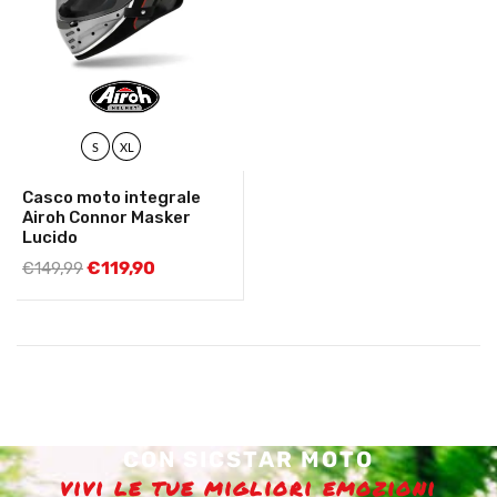
S
XL
Casco moto integrale
Airoh Connor Masker
Lucido
€
119,90
€
149,99
CON SICSTAR MOTO
vivi le tue migliori emozioni