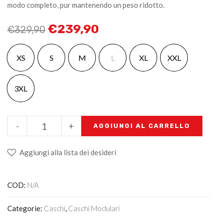
modo completo, pur mantenendo un peso ridotto.
€
239,90
€
329,90
XS
S
M
L
XL
XXL
3XL
-
+
AGGIUNGI AL CARRELLO
Aggiungi alla lista dei desideri
COD:
N/A
Categorie:
Caschi
,
Caschi Modulari