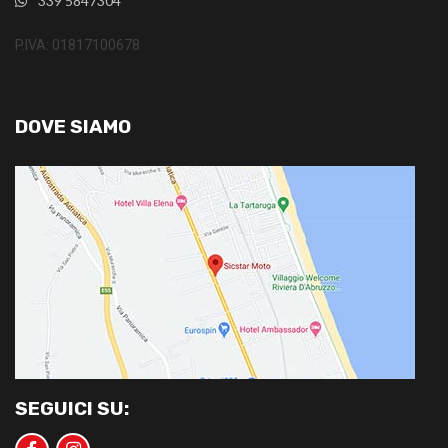
339 5847304
P.IVA: 01817100678
DOVE SIAMO
SEGUICI SU: