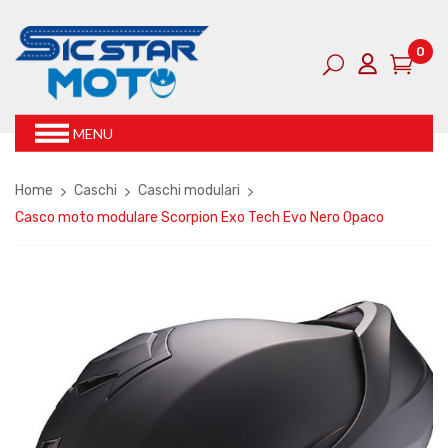
0
MENU
Home
Caschi
Caschi modulari
Casco moto modulare Scorpion Exo Tech Evo Nero Opaco