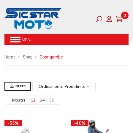
0
MENU
Home
Shop
Coprigambe
Ordinamento Predefinito
FILTER
Mostra
12
24
36
-55%
-40%