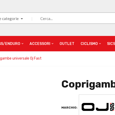
e categorie
SS/ENDURO
ACCESSORI
OUTLET
CICLISMO
SIC
igambe universale Oj Fast
Coprigambe
MARCHIO: