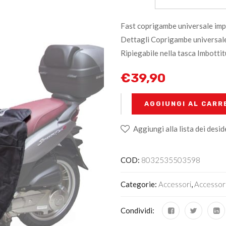
Fast coprigambe universale imp
Dettagli Coprigambe universale
Ripiegabile nella tasca Imbottitu
€
39,90
+
-
AGGIUNGI AL CARR
Aggiungi alla lista dei desid
COD:
8032535503598
Categorie:
Accessori
,
Accessor
Condividi: