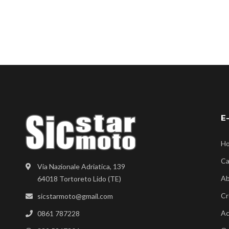
E
H
Ca
Via Nazionale Adriatica, 139
Ab
64018 Tortoreto Lido (TE)
Cr
sicstarmoto@gmail.com
Ac
0861 787228