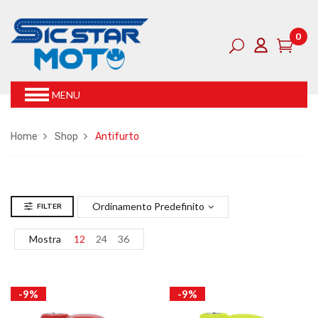
0
MENU
Home
Shop
Antifurto
Ordinamento Predefinito
FILTER
Mostra
12
24
36
-9%
-9%