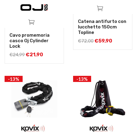
Catena antifurto con
lucchetto 150cm
Topline
Cavo promemoria
casco Oj Cylinder
€
59,90
€
72,00
Lock
€
21,90
€
24,99
-13%
-13%