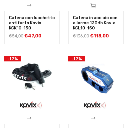
Catena con lucchetto
Catena in acciaio con
antifurto Kovix
allarme 120db Kovix
KCK10-150
KCL10-150
€
47,00
€
118,00
€
54,00
€
136,00
-12%
-12%