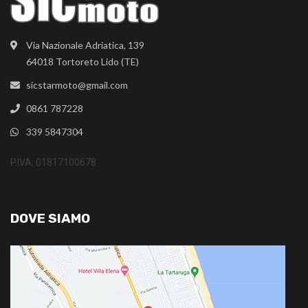
Via Nazionale Adriatica, 139
64018 Tortoreto Lido (TE)
sicstarmoto@gmail.com
0861 787228
339 5847304
P.IVA: 01817100678
DOVE SIAMO