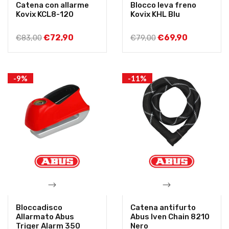
Catena con allarme
Blocco leva freno
Kovix KCL8-120
Kovix KHL Blu
€
72,90
€
69,90
€
83,00
€
79,00
-9%
-11%
Bloccadisco
Catena antifurto
Allarmato Abus
Abus Iven Chain 8210
Triger Alarm 350
Nero