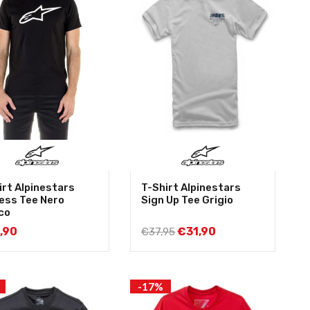
irt Alpinestars
T-Shirt Alpinestars
ess Tee Nero
Sign Up Tee Grigio
co
,90
€
31,90
€
37,95
-17%