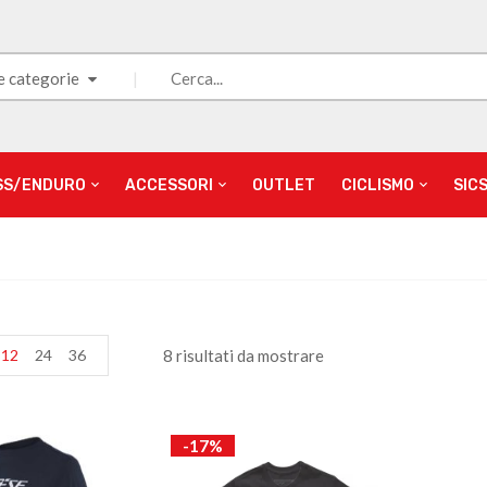
e categorie
SS/ENDURO
ACCESSORI
OUTLET
CICLISMO
SIC
12
24
36
8 risultati da mostrare
-17%