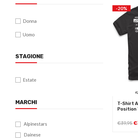
-20%
Donna
Uomo
STAGIONE
Estate
MARCHI
T-Shirt 
Position
€
€
39,95
Alpinestars
Dainese