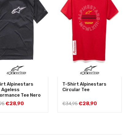
irt Alpinestars
T-Shirt Alpinestars
 Ageless
Circular Tee
ormance Tee Nero
€
28,90
€
28,90
95
€
34,95