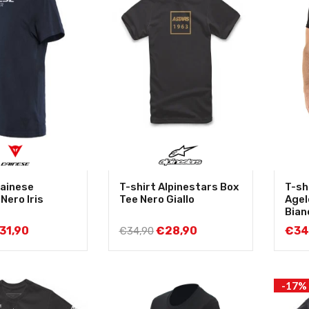
Dainese
T-shirt Alpinestars Box
T-sh
Nero Iris
Tee Nero Giallo
Agel
Bian
31,90
€
28,90
€
34
€
34,90
-17%