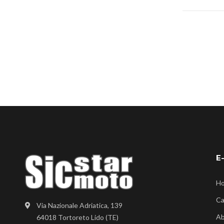
E
H
Ca
Via Nazionale Adriatica, 139
Ab
64018 Tortoreto Lido (TE)