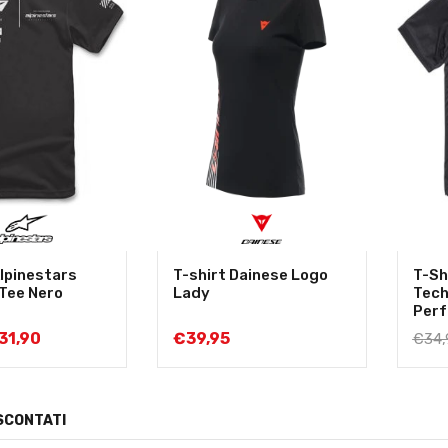
Alpinestars
T-shirt Dainese Logo
T-Sh
 Tee Nero
Lady
Tech
Perf
31,90
€
39,95
€
34,
SCONTATI