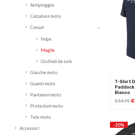
Antipioggia
Calzature moto
Casual
Felpe
Maglie
Occhiali da sole
Giacche moto
T-Shirt 
Guanti moto
Paddock 
Bianco
Pantaloni moto
€
€
34,95
Protezioni moto
Tute moto
-20%
Accessori