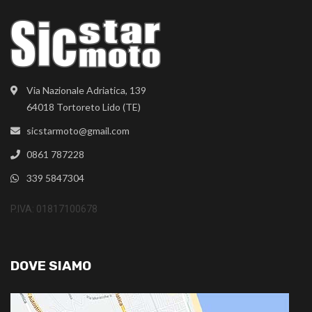
Via Nazionale Adriatica, 139
64018 Tortoreto Lido (TE)
sicstarmoto@gmail.com
0861 787228
339 5847304
P.IVA: 01817100678
DOVE SIAMO