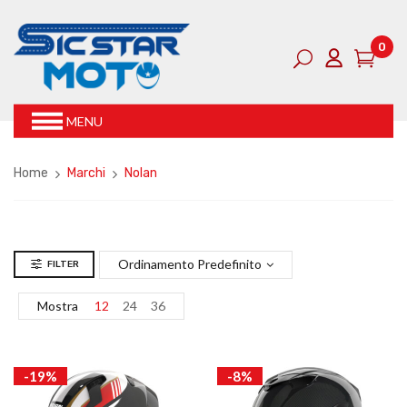
0
MENU
Home
Marchi
Nolan
Ordinamento Predefinito
FILTER
Mostra
12
24
36
-19%
-8%