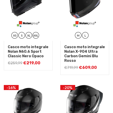
XS
S
XL
XXL
M
L
Casco moto integrale
Casco moto integrale
Nolan N60.6 Sport
Nolan X-904 Ultra
Classic Nero Opaco
Carbon Gemini Blu
Rosso
€
219,00
€
259,99
€
609,00
€
719,99
-16%
-20%