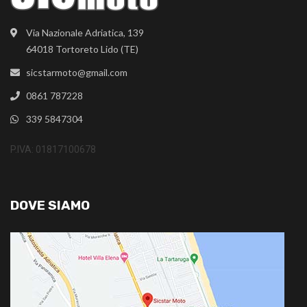
Via Nazionale Adriatica, 139
64018 Tortoreto Lido (TE)
sicstarmoto@gmail.com
0861 787228
339 5847304
P.IVA: 01817100678
DOVE SIAMO