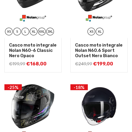
XS
S
L
XL
XXL
3XL
XS
XL
Casco moto integrale
Casco moto integrale
Nolan N60-6 Classic
Nolan N60.6 Sport
Nero Opaco
Outset Nero Bianco
€
168,00
€
199,00
€
199,99
€
249,99
-25%
-18%