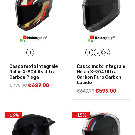
S
S
L
XL
Casco moto integrale
Casco moto integrale
Nolan X-804 Rs Ultra
Nolan X-904 Ultra
Carbon Piega
Carbon Puro Carbon
Lucido
€
629,00
€
779,99
€
599,00
€
649,99
-16%
-15%