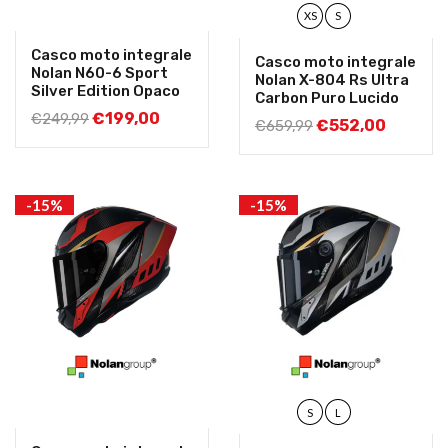
XS
S
Casco moto integrale
Casco moto integrale
Nolan N60-6 Sport
Nolan X-804 Rs Ultra
Silver Edition Opaco
Carbon Puro Lucido
€
199,00
€
249,99
€
552,00
€
659,99
-15%
-15%
S
L