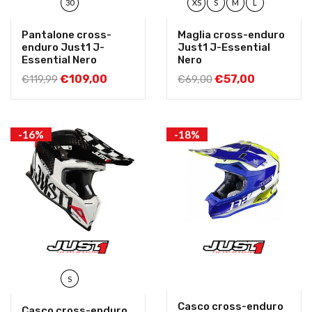
30
XS
S
M
L
Pantalone cross-
Maglia cross-enduro
enduro Just1 J-
Just1 J-Essential
Essential Nero
Nero
€
109,00
€
57,00
€
119,99
€
69,00
-16%
-18%
S
Casco cross-enduro
Casco cross-enduro