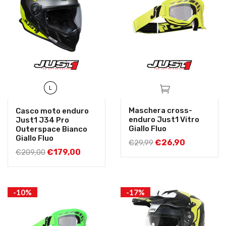
L
Maschera cross-
Casco moto enduro
enduro Just1 Vitro
Just1 J34 Pro
Giallo Fluo
Outerspace Bianco
Giallo Fluo
€
26,90
€
29,99
€
179,00
€
209,00
-10%
-17%