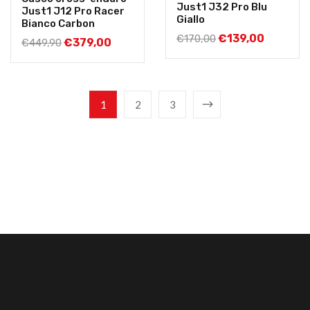
Just1 J32 Pro Blu
Just1 J12 Pro Racer
Giallo
Bianco Carbon
€
139,00
€
170,00
€
379,00
€
449,90
1
2
3