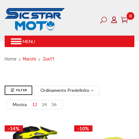
0
MENU
Home
Marchi
Just1
Ordinamento Predefinito
FILTER
Mostra
12
24
36
-14%
-10%