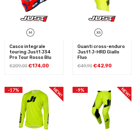
M
XS
Casco integrale
Guanti cross-enduro
touring Just1 J34
Just1 J-HRD Giallo
Pro Tour Rosso Blu
Fluo
€
174,00
€
42,90
€
209,00
€
49,90
NEW!
NEW!
-17%
-9%