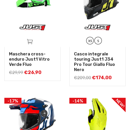
XS
S
Maschera cross-
Casco integrale
enduro Just1 Vitro
touring Just1 J34
Verde Fluo
Pro Tour Giallo Fluo
Nero
€
26,90
€
29,99
€
174,00
€
209,00
NEW!
-17%
-14%