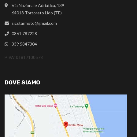
Via Nazionale Adriatica, 139
64018 Tortoreto Lido (TE)
sicstarmoto@gmail.com
0861 787228
339 5847304
P.IVA: 01817100678
DOVE SIAMO