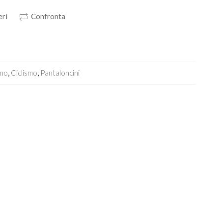
eri
Confronta
smo
,
Ciclismo
,
Pantaloncini