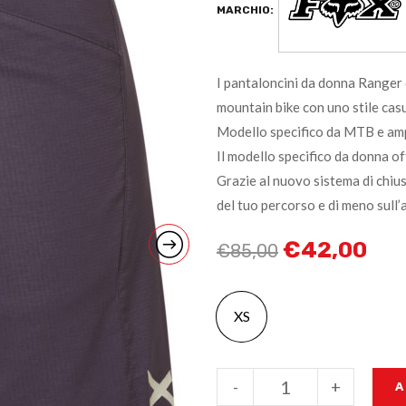
MARCHIO:
I pantaloncini da donna Ranger 
mountain bike con uno stile casual
Modello specifico da MTB e ampi
Il modello specifico da donna off
Grazie al nuovo sistema di chiusu
del tuo percorso e di meno sull
€
42,00
€
85,00
XS
-
+
A