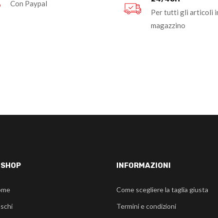
Con Paypal
Per tutti gli articoli i
magazzino
-SHOP
INFORMAZIONI
ome
Come scegliere la taglia giusta
schi
Termini e condizioni