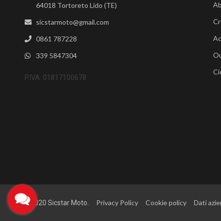
Ab
64018 Tortoreto Lido (TE)
Cr
sicstarmoto@gmail.com
Ac
0861 787228
Ou
339 5847304
Ci
P.IVA: 01817100678
Privacy Policy
Cookie policy
Dati azie
©2020 Sicstar Moto.