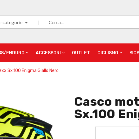
e categorie
SS/ENDURO
ACCESSORI
OUTLET
CICLISMO
SIC
exx Sx.100 Enigma Giallo Nero
Casco mot
Sx.100 Eni