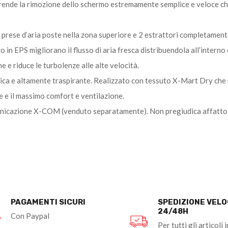
rende la rimozione dello schermo estremamente semplice e veloce che
prese d’aria poste nella zona superiore e 2 estrattori completamente
to in EPS migliorano il flusso di aria fresca distribuendola all’interno
 e riduce le turbolenze alle alte velocità.
gica e altamente traspirante. Realizzato con tessuto X-Mart Dry che 
te e il massimo comfort e ventilazione.
municazione X-COM (venduto separatamente). Non pregiudica affatto la
PAGAMENTI SICURI
SPEDIZIONE VEL
24/48H
Con Paypal
Per tutti gli articoli i