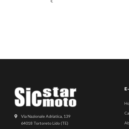
€
E
H
Ca
Via Nazionale Adriatica, 139
Ab
64018 Tortoreto Lido (TE)