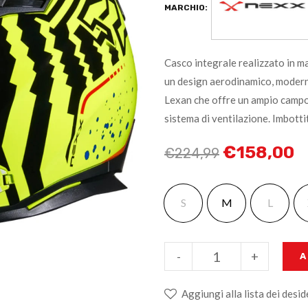
MARCHIO:
Casco integrale realizzato in ma
un design aerodinamico, modern
Lexan che offre un ampio campo 
sistema di ventilazione. Imbotti
€
158,00
€
224,99
S
M
L
-
+
A
Aggiungi alla lista dei desid