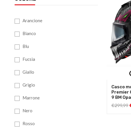
Arancione
Bianco
Blu
Fucsia
Giallo
Grigio
Casco mo
Premier
9 BM Op
Marrone
€
299,99
Nero
Rosso