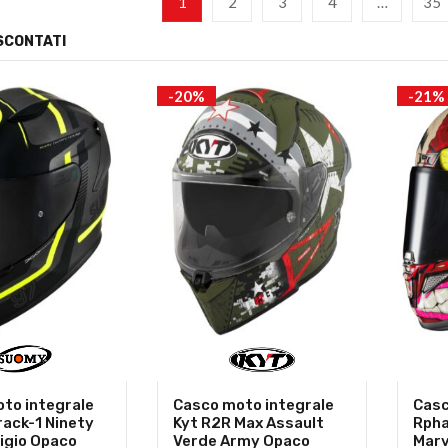
1
2
3
4
…
35
SCONTATI
-20%
-21%
to integrale
Casco moto integrale
Casc
ack-1 Ninety
Kyt R2R Max Assault
Rpha
igio Opaco
Verde Army Opaco
Marv