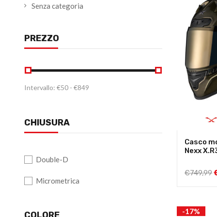
Senza categoria
PREZZO
Intervallo:
€
50
- €
849
CHIUSURA
Casco mo
Nexx X.R
Double-D
€
749,99
Micrometrica
-17%
COLORE