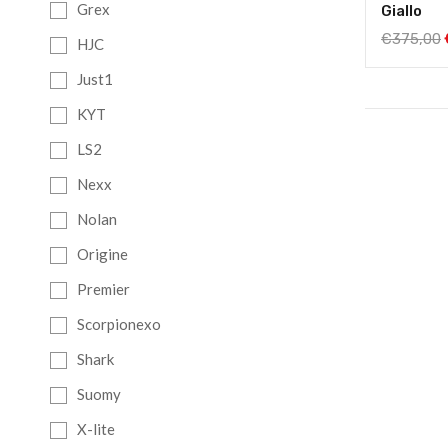
Grex
Giallo
€
375,00
HJC
Just1
KYT
LS2
Nexx
Nolan
Origine
Premier
Scorpionexo
Shark
Suomy
X-lite