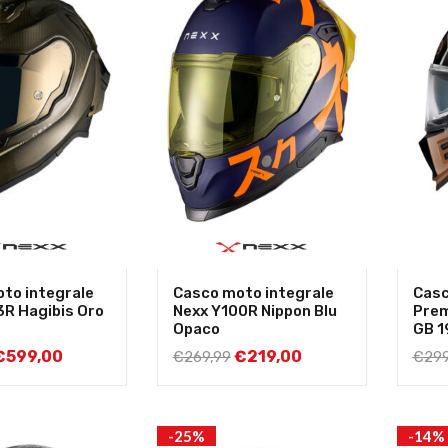
to integrale
Casco moto integrale
Casc
3R Hagibis Oro
Nexx Y100R Nippon Blu
Pre
Opaco
GB 1
€
599,00
€
219,00
€
269,99
€
299
-25%
-14%