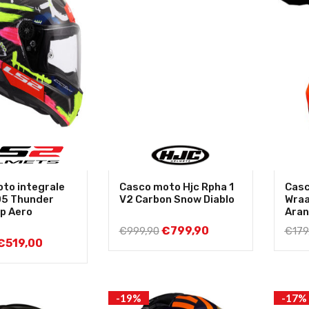
to integrale
Casco moto Hjc Rpha 1
Casc
05 Thunder
V2 Carbon Snow Diablo
Wraa
p Aero
Aran
r
€
799,90
€
999,90
€
179
€
519,00
-19%
-17%