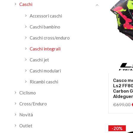
Caschi
Accessori caschi
Caschi bambino
Caschi cross/enduro
Caschi integrali
Caschi jet
Caschi modulari
Casco mo
Ricambi caschi
Ls2 FF8
Carbon G
Ciclismo
Aldegue
Cross/Enduro
€
699,00
Novità
Outlet
-20%