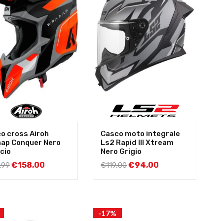
o cross Airoh
Casco moto integrale
ap Conquer Nero
Ls2 Rapid III Xtream
cio
Nero Grigio
€
158,00
€
94,00
,99
€
119,00
-17%