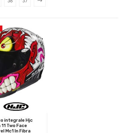
36
37
o integrale Hjc
 11 Two Face
el Mc1 In Fibra