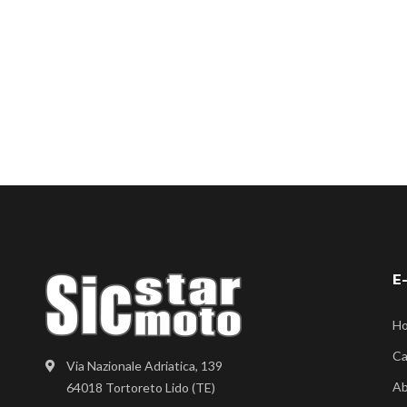
E
H
Ca
Via Nazionale Adriatica, 139
Ab
64018 Tortoreto Lido (TE)