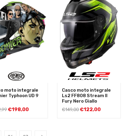
o moto integrale
Casco moto integrale
ier Typhoon UD 9
Ls2 FF808 Stream II
Fury Nero Giallo
€
198,00
€
122,00
,99
€
149,00