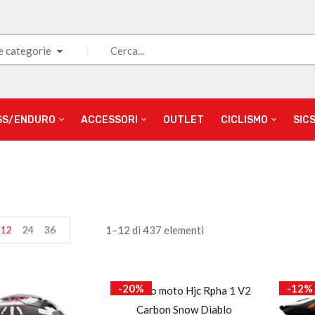
e categorie
SS/ENDURO
ACCESSORI
OUTLET
CICLISMO
SIC
12
24
36
1–12 di 437 elementi
-20%
-12%