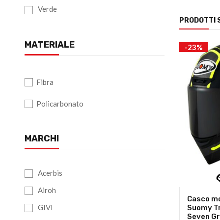
Verde
PRODOTTI 
MATERIALE
-23%
Fibra
Policarbonato
MARCHI
Acerbis
Airoh
Casco mo
GIVI
Suomy Tr
Seven Gr