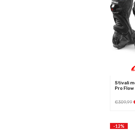
Stivali m
Pro Flow
€
309,99
-12%