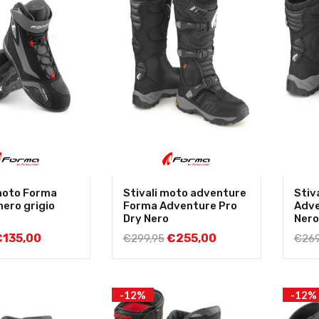
moto Forma
Stivali moto adventure
Stiv
nero grigio
Forma Adventure Pro
Adve
Dry Nero
Nero
€
135,00
€
255,00
€
299,95
€
269
-12%
-12%