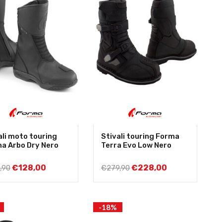
ali moto touring
Stivali touring Forma
a Arbo Dry Nero
Terra Evo Low Nero
€
128,00
€
228,00
,90
€
279,90
-18%