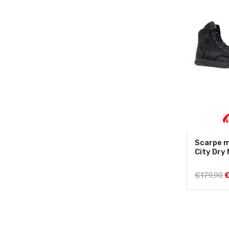
Scarpe 
City Dry
€
179,90