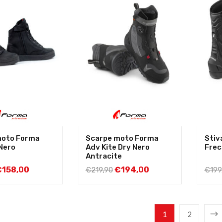
moto Forma
Scarpe moto Forma
Stiv
 Nero
Adv Kite Dry Nero
Frec
Antracite
€
158,00
€
194,00
€
219,90
€
199
1
2