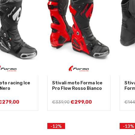
oto racing Ice
Stivali moto Forma Ice
Stiv
 Nero
Pro Flow Rosso Bianco
Form
€
279,00
€
299,00
€
339,90
€
144
-12%
-13%