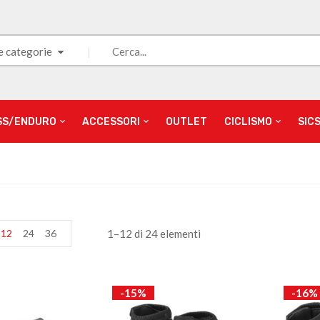
e categorie
SS/ENDURO
ACCESSORI
OUTLET
CICLISMO
SIC
12
24
36
1–12 di 24 elementi
-15%
-16%