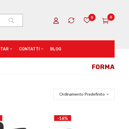
0
0
STAR
CONTATTI
BLOG
FORMA
Ordinamento Predefinito
-16%