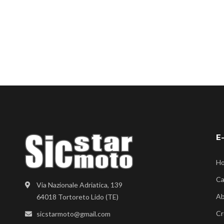
E
H
Ca
Via Nazionale Adriatica, 139
Ab
64018 Tortoreto Lido (TE)
Cr
sicstarmoto@gmail.com