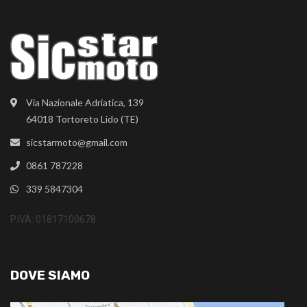
Via Nazionale Adriatica, 139
64018 Tortoreto Lido (TE)
sicstarmoto@gmail.com
0861 787228
339 5847304
P.IVA: 01817100678
DOVE SIAMO