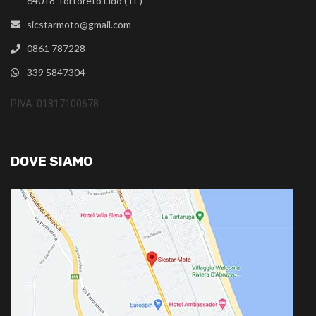
64018 Tortoreto Lido (TE)
sicstarmoto@gmail.com
0861 787228
339 5847304
P.IVA: 01817100678
DOVE SIAMO