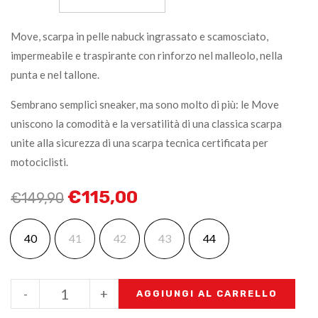
Move, scarpa in pelle nabuck ingrassato e scamosciato,
impermeabile e traspirante con rinforzo nel malleolo, nella
punta e nel tallone.
Sembrano semplici sneaker, ma sono molto di più: le Move
uniscono la comodità e la versatilità di una classica scarpa
unite alla sicurezza di una scarpa tecnica certificata per
motociclisti.
€
115,00
€
149,90
40
41
42
43
44
-
+
AGGIUNGI AL CARRELLO