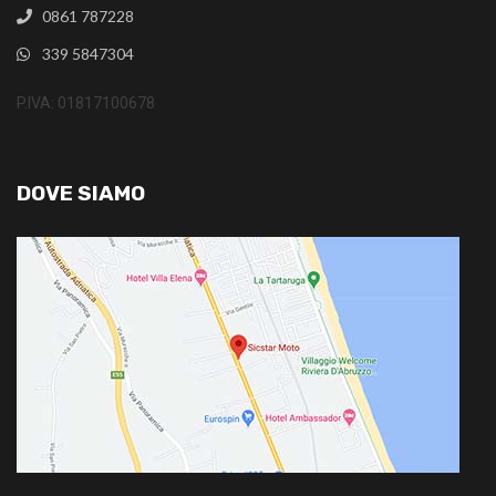
0861 787228
339 5847304
P.IVA: 01817100678
DOVE SIAMO