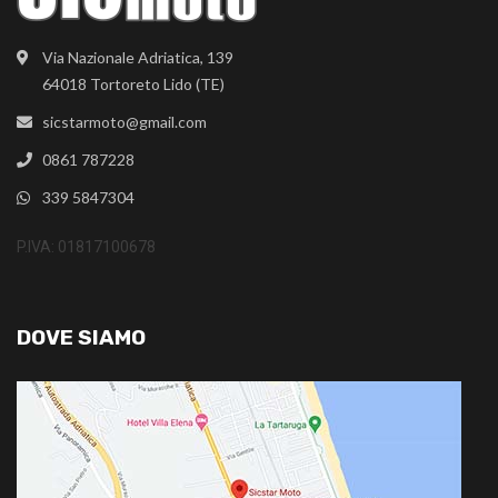
Via Nazionale Adriatica, 139
64018 Tortoreto Lido (TE)
sicstarmoto@gmail.com
0861 787228
339 5847304
P.IVA: 01817100678
DOVE SIAMO