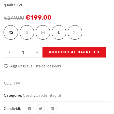
qualità Kyt.
€
199,00
€
249,00
XS
S
M
L
XL
-
+
AGGIUNGI AL CARRELLO
Aggiungi alla lista dei desideri
COD:
N/A
Categorie:
Caschi
,
Caschi Integrali
Condividi: