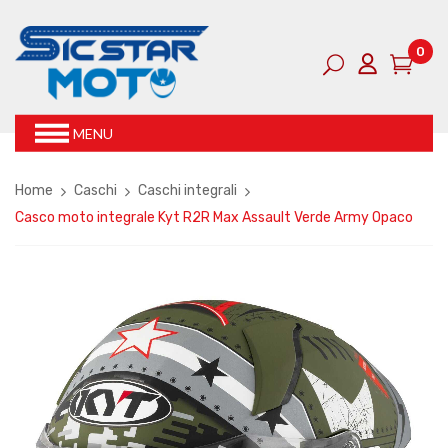
0
MENU
Home
Caschi
Caschi integrali
Casco moto integrale Kyt R2R Max Assault Verde Army Opaco