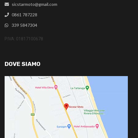
sicstarmoto@gmail.com
0861 787228
339 5847304
P.IVA: 01817100678
DOVE SIAMO