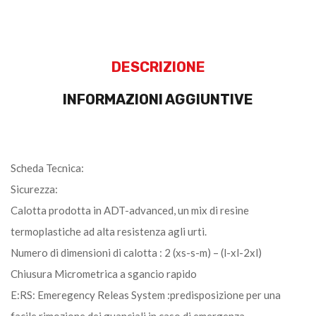
DESCRIZIONE
INFORMAZIONI AGGIUNTIVE
Scheda Tecnica:
Sicurezza:
Calotta prodotta in ADT-advanced, un mix di resine
termoplastiche ad alta resistenza agli urti.
Numero di dimensioni di calotta : 2 (xs-s-m) – (l-xl-2xl)
Chiusura Micrometrica a sgancio rapido
E:RS: Emeregency Releas System :predisposizione per una
facile rimozione dei guanciali in caso di emergenza