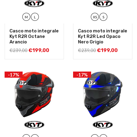
M
L
XS
S
Casco moto integrale
Casco moto integrale
Kyt R2R Octane
Kyt R2R Led Opaco
Arancio
Nero Grigio
€
199,00
€
199,00
€
239,00
€
239,00
-17%
-17%