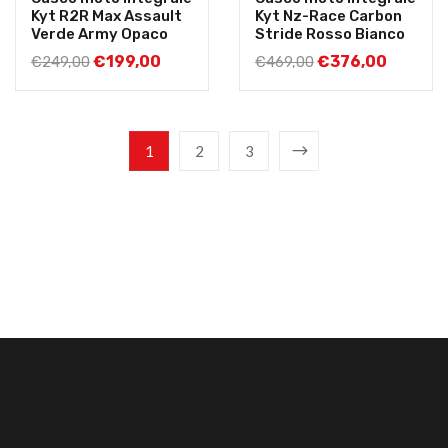
Kyt R2R Max Assault
Kyt Nz-Race Carbon
Verde Army Opaco
Stride Rosso Bianco
€
199,00
€
376,00
€
249,00
€
469,00
1
2
3