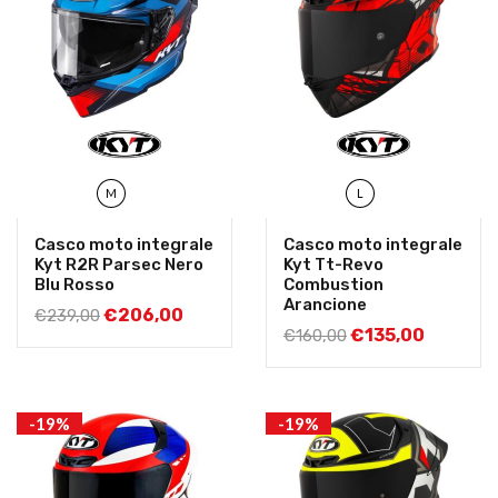
M
L
Casco moto integrale
Casco moto integrale
Kyt R2R Parsec Nero
Kyt Tt-Revo
Blu Rosso
Combustion
Arancione
€
206,00
€
239,00
€
135,00
€
160,00
-19%
-19%