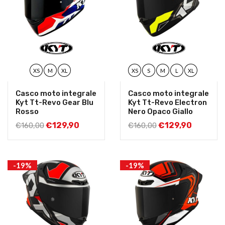
XS
M
XL
XS
S
M
L
XL
Casco moto integrale
Casco moto integrale
Kyt Tt-Revo Gear Blu
Kyt Tt-Revo Electron
Rosso
Nero Opaco Giallo
€
129,90
€
129,90
€
160,00
€
160,00
-19%
-19%