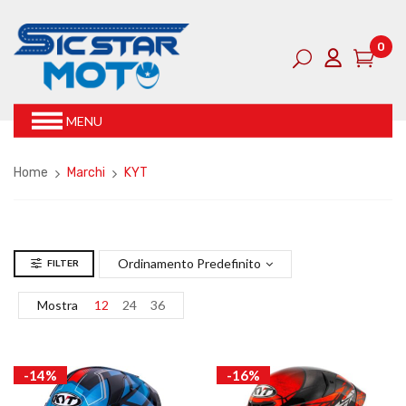
0
MENU
Home
Marchi
KYT
Ordinamento Predefinito
FILTER
Mostra
12
24
36
-14%
-16%