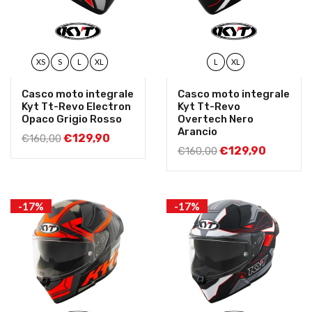
XS
S
L
XL
L
XL
Casco moto integrale
Casco moto integrale
Kyt Tt-Revo Electron
Kyt Tt-Revo
Opaco Grigio Rosso
Overtech Nero
Arancio
€
129,90
€
160,00
€
129,90
€
160,00
-17%
-17%