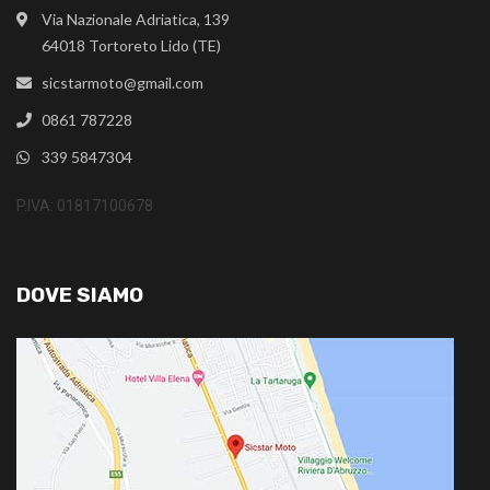
Via Nazionale Adriatica, 139
64018 Tortoreto Lido (TE)
sicstarmoto@gmail.com
0861 787228
339 5847304
P.IVA: 01817100678
DOVE SIAMO