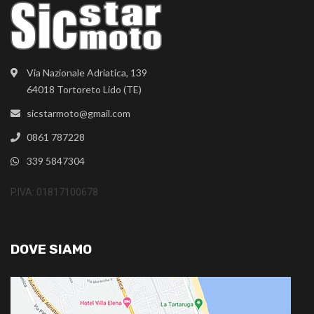
Via Nazionale Adriatica, 139
64018 Tortoreto Lido (TE)
sicstarmoto@gmail.com
0861 787228
339 5847304
P.IVA: 01817100678
DOVE SIAMO