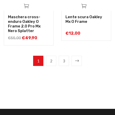
Maschera cross-
Lente scura Oakley
enduro Oakley O
Mx O Frame
Frame 2.0 Pro Mx
Nero Splatter
€
12,00
€
49,90
€
55,00
1
2
3