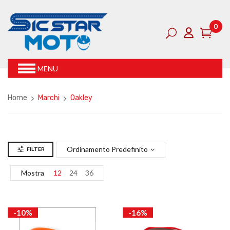
0
MENU
Home
Marchi
Oakley
Ordinamento Predefinito
FILTER
Mostra
12
24
36
-10%
-16%