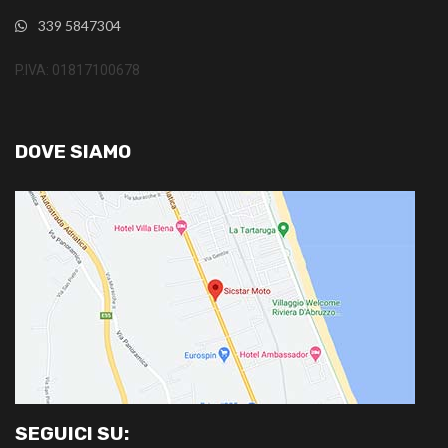
339 5847304
P.IVA: 01817100678
DOVE SIAMO
SEGUICI SU: