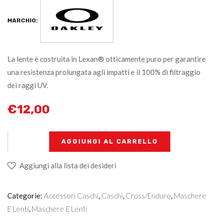
MARCHIO:
La lente è costruita in Lexan® otticamente puro per garantire
una resistenza prolungata agli impatti e il 100% di filtraggio
dei raggi UV.
€
12,00
+
-
AGGIUNGI AL CARRELLO
Aggiungi alla lista dei desideri
Categorie:
Accessori Caschi
,
Caschi
,
Cross/Enduro
,
Maschere
E Lenti
,
Maschere E Lenti