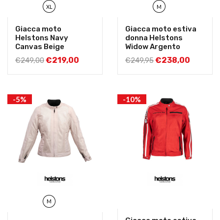
XL
M
Giacca moto
Giacca moto estiva
Helstons Navy
donna Helstons
Canvas Beige
Widow Argento
€
219,00
€
238,00
€
249,00
€
249,95
-5%
-10%
M