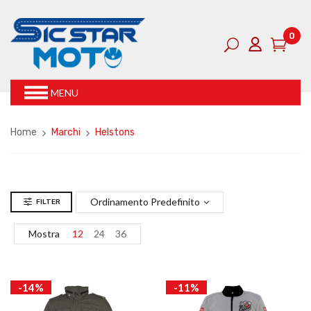
0
MENU
Home
Marchi
Helstons
Ordinamento Predefinito
FILTER
Mostra
12
24
36
-14%
-11%