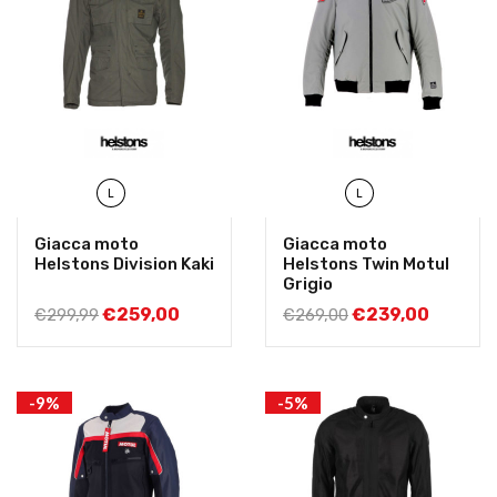
L
L
Giacca moto
Giacca moto
Helstons Division Kaki
Helstons Twin Motul
Grigio
€
259,00
€
239,00
€
299,99
€
269,00
-9%
-5%