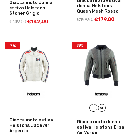
Giacca moto estiva
Giacca moto donna
donna Helstons
estiva Helstons
Queen Mesh Rosso
Stoner Grigio
€
179,00
€
199,90
€
142,00
€
149,00
-7%
-8%
S
XL
Giacca moto estiva
Giacca moto donna
Helstons Jade Air
estiva Helstons Elisa
Argento
Air Verde