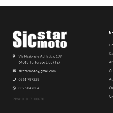
E
H
Ca
Via Nazionale Adriatica, 139
Ab
64018 Tortoreto Lido (TE)
Cr
sicstarmoto@gmail.com
Ac
0861 787228
Ou
339 5847304
Ci
P.IVA: 01817100678