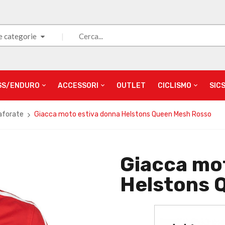
e categorie
SS/ENDURO
ACCESSORI
OUTLET
CICLISMO
SIC
aforate
Giacca moto estiva donna Helstons Queen Mesh Rosso
Giacca mo
Helstons 