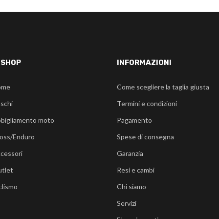
-SHOP
INFORMAZIONI
ome
Come scegliere la taglia giusta
schi
Termini e condizioni
bigliamento moto
Pagamento
oss/Enduro
Spese di consegna
cessori
Garanzia
tlet
Resi e cambi
clismo
Chi siamo
Servizi