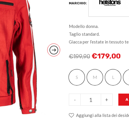
MARCHIO:
Modello donna.
Taglio standard.
Giacca per l’estate in tessuto t
€
179,00
€
199,90
S
M
L
-
+
A
Aggiungi alla lista dei desid