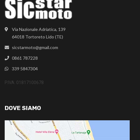
Via Nazionale Adriatica, 139
64018 Tortoreto Lido (TE)
sicstarmoto@gmail.com
0861 787228
339 5847304
P.IVA: 01817100678
DOVE SIAMO