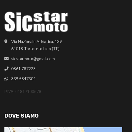
Via Nazionale Adriatica, 139
64018 Tortoreto Lido (TE)
sicstarmoto@gmail.com
0861 787228
339 5847304
P.IVA: 01817100678
DOVE SIAMO