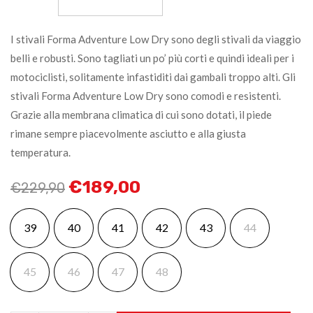
I stivali Forma Adventure Low Dry sono degli stivali da viaggio
belli e robusti. Sono tagliati un po’ più corti e quindi ideali per i
motociclisti, solitamente infastiditi dai gambali troppo alti. Gli
stivali Forma Adventure Low Dry sono comodi e resistenti.
Grazie alla membrana climatica di cui sono dotati, il piede
rimane sempre piacevolmente asciutto e alla giusta
temperatura.
€
189,00
€
229,90
39
40
41
42
43
44
45
46
47
48