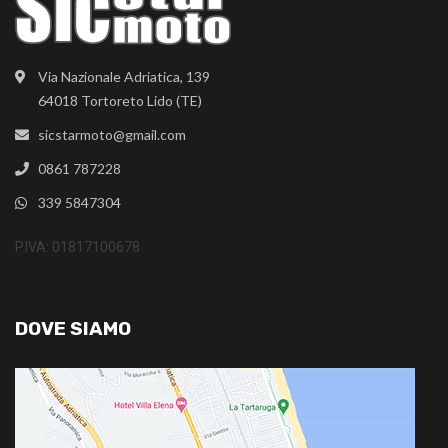
Via Nazionale Adriatica, 139
64018 Tortoreto Lido (TE)
sicstarmoto@gmail.com
0861 787228
339 5847304
P.IVA: 01817100678
DOVE SIAMO