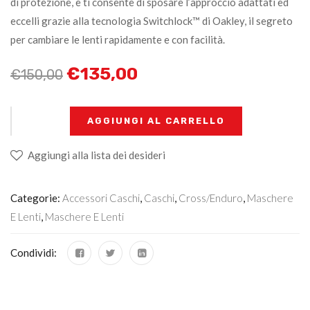
di protezione, e ti consente di sposare l’approccio adattati ed
eccelli grazie alla tecnologia Switchlock™ di Oakley, il segreto
per cambiare le lenti rapidamente e con facilità.
€
135,00
€
150,00
+
-
AGGIUNGI AL CARRELLO
Aggiungi alla lista dei desideri
Categorie:
Accessori Caschi
,
Caschi
,
Cross/Enduro
,
Maschere
E Lenti
,
Maschere E Lenti
Condividi: