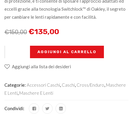
di protezione, e ti consente di sposare l’approccio adattati ed
eccelli grazie alla tecnologia Switchlock™ di Oakley, il segreto
per cambiare le lenti rapidamente e con facilità.
€
135,00
€
150,00
+
-
AGGIUNGI AL CARRELLO
Aggiungi alla lista dei desideri
Categorie:
Accessori Caschi
,
Caschi
,
Cross/Enduro
,
Maschere
E Lenti
,
Maschere E Lenti
Condividi: