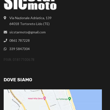
Via Nazionale Adriatica, 139
64018 Tortoreto Lido (TE)
sicstarmoto@gmail.com
0861 787228
339 5847304
P.IVA: 01817100678
DOVE SIAMO