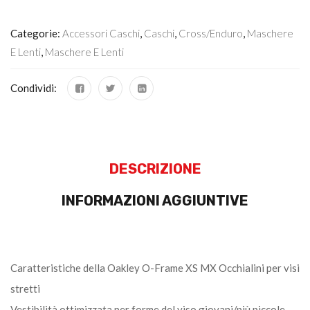
Categorie:
Accessori Caschi
,
Caschi
,
Cross/Enduro
,
Maschere
E Lenti
,
Maschere E Lenti
Condividi:
DESCRIZIONE
INFORMAZIONI AGGIUNTIVE
Caratteristiche della Oakley O-Frame XS MX Occhialini per visi
stretti
Vestibilità ottimizzata per forme del viso giovani/più piccole.