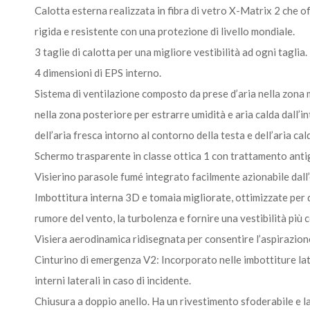
Calotta esterna realizzata in fibra di vetro X-Matrix 2 che of
rigida e resistente con una protezione di livello mondiale.
3 taglie di calotta per una migliore vestibilità ad ogni taglia.
4 dimensioni di EPS interno.
Sistema di ventilazione composto da prese d’aria nella zona m
nella zona posteriore per estrarre umidità e aria calda dall’
dell’aria fresca intorno al contorno della testa e dell’aria ca
Schermo trasparente in classe ottica 1 con trattamento anti
Visierino parasole fumé integrato facilmente azionabile dall
Imbottitura interna 3D e tomaia migliorate, ottimizzate per di
rumore del vento, la turbolenza e fornire una vestibilità più c
Visiera aerodinamica ridisegnata per consentire l’aspirazione d
Cinturino di emergenza V2: Incorporato nelle imbottiture late
interni laterali in caso di incidente.
Chiusura a doppio anello. Ha un rivestimento sfoderabile e la