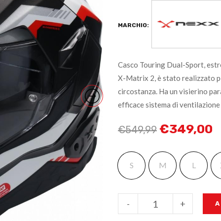
MARCHIO:
Casco Touring Dual-Sport, estre
X-Matrix 2, è stato realizzato pe
circostanza. Ha un visierino par
efficace sistema di ventilazione 
€
349,00
€
549,99
S
M
L
-
+
A