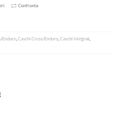
eri
Confronta
s/enduro
,
Caschi Cross/enduro
,
Caschi Integrali
,
E