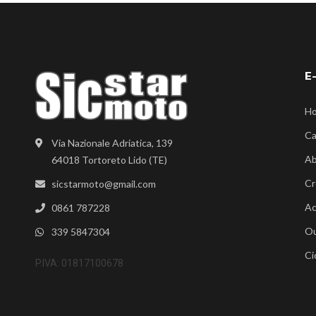
E
H
Ca
Via Nazionale Adriatica, 139
Ab
64018 Tortoreto Lido (TE)
Cr
sicstarmoto@gmail.com
Ac
0861 787228
Ou
339 5847304
Ci
P.IVA: 01817100678