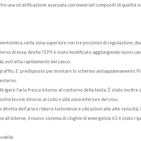
fre una stratificazione avanzata con materiali compositi di qualità su
entoniera, nella zona superiore con tre posizioni di regolazione, due
interno di essa. Anche l’EPS è stato modificato aggiungendo nuovi can
lda, estratta rapidamente dal casco.
graffio. E’ predisposto per montare lo schermo antiappannamento Pin
’esterno.
rigere l’aria fresca intorno al contorno della testa; È stato inoltre 
onfortevole intorno al collo e alla zona inferiore del viso.
iretta dell’aria e ridurre turbolenze e vibrazioni alle alte velocità. 
rali interne, il nuovo sistema di cinghie di emergenza V2 è stato rip
vabile.