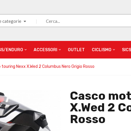
e categorie
SS/ENDURO
ACCESSORI
OUTLET
CICLISMO
SIC
touring Nexx X.Wed 2 Columbus Nero Grigio Rosso
Casco mot
X.Wed 2 C
Rosso