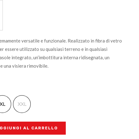
mamente versatile e funzionale. Realizzato in fibra di vetro
r essere utilizzato su qualsiasi terreno e in qualsiasi
asole integrato, un’imbottitura interna ridisegnata, un
e una visiera rimovibile.
XL
XXL
GGIUNGI AL CARRELLO