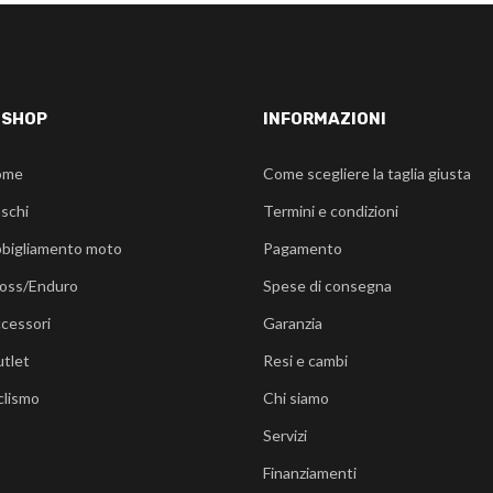
-SHOP
INFORMAZIONI
ome
Come scegliere la taglia giusta
schi
Termini e condizioni
bigliamento moto
Pagamento
oss/Enduro
Spese di consegna
cessori
Garanzia
tlet
Resi e cambi
clismo
Chi siamo
Servizi
Finanziamenti