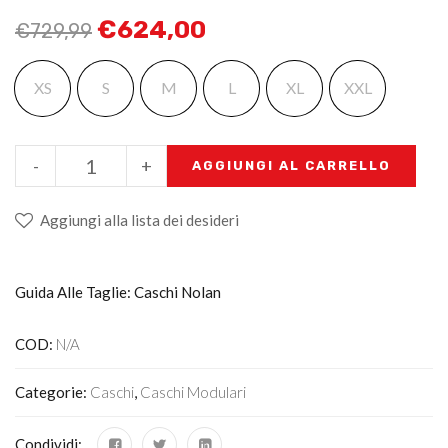
€
624,00
€
729,99
XS
S
M
L
XL
XXL
-
+
AGGIUNGI AL CARRELLO
Aggiungi alla lista dei desideri
Guida Alle Taglie: Caschi Nolan
COD:
N/A
Categorie:
Caschi
,
Caschi Modulari
Condividi: