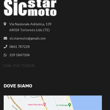
Via Nazionale Adriatica, 139
64018 Tortoreto Lido (TE)
sicstarmoto@gmail.com
0861 787228
339 5847304
P.IVA: 01817100678
DOVE SIAMO