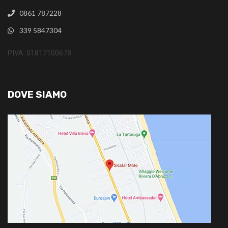
0861 787228
339 5847304
P.IVA: 01817100678
DOVE SIAMO