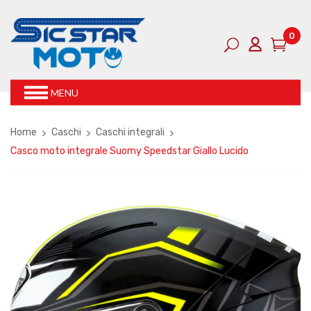
0
MENU
Home
Caschi
Caschi integrali
Casco moto integrale Suomy Speedstar Giallo Lucido