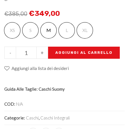
€
349,00
€
385,00
XS
S
M
L
XL
-
+
AGGIUNGI AL CARRELLO
Aggiungi alla lista dei desideri
Guida Alle Taglie: Caschi Suomy
COD:
N/A
Categorie:
Caschi
,
Caschi Integrali