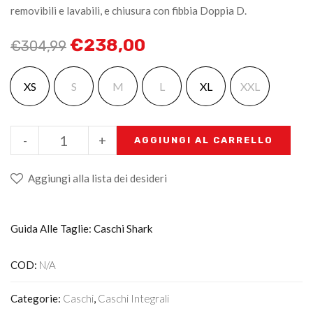
removibili e lavabili, e chiusura con fibbia Doppia D.
€
238,00
€
304,99
XS
S
M
L
XL
XXL
-
+
AGGIUNGI AL CARRELLO
Aggiungi alla lista dei desideri
Guida Alle Taglie: Caschi Shark
COD:
N/A
Categorie:
Caschi
,
Caschi Integrali