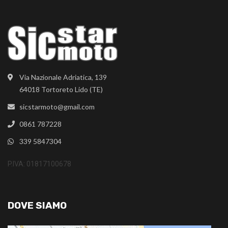
Via Nazionale Adriatica, 139
64018 Tortoreto Lido (TE)
sicstarmoto@gmail.com
0861 787228
339 5847304
P.IVA: 01817100678
DOVE SIAMO