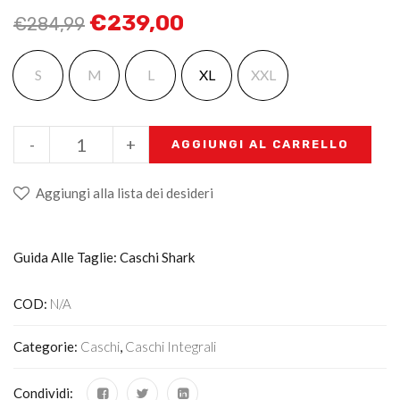
€
239,00
€
284,99
S
M
L
XL
XXL
-
+
AGGIUNGI AL CARRELLO
Aggiungi alla lista dei desideri
Guida Alle Taglie: Caschi Shark
COD:
N/A
Categorie:
Caschi
,
Caschi Integrali
Condividi: