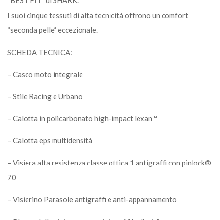
“BEST FIT” di SHARK.
I suoi cinque tessuti di alta tecnicità offrono un comfort
“seconda pelle” eccezionale.
SCHEDA TECNICA:
– Casco moto integrale
– Stile Racing e Urbano
– Calotta in policarbonato high-impact lexan™
– Calotta eps multidensità
– Visiera alta resistenza classe ottica 1 antigraffi con pinlock®
70
– Visierino Parasole antigraffi e anti-appannamento