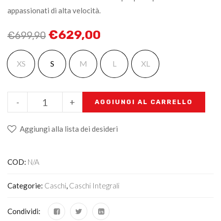
appassionati di alta velocità.
€
629,00
€
699,90
XS
S
M
L
XL
-
+
AGGIUNGI AL CARRELLO
Aggiungi alla lista dei desideri
COD:
N/A
Categorie:
Caschi
,
Caschi Integrali
Condividi: