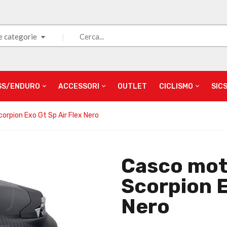
e categorie
SS/ENDURO
ACCESSORI
OUTLET
CICLISMO
SIC
orpion Exo Gt Sp Air Flex Nero
Casco mot
Scorpion E
Nero