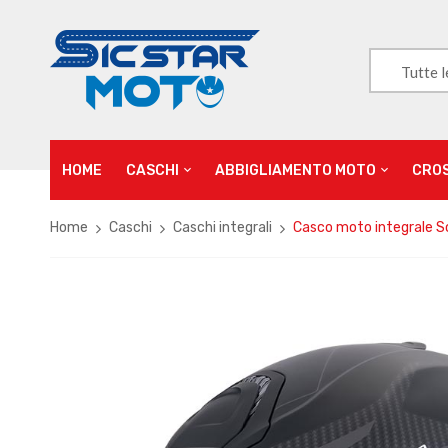
Tutte l
HOME
CASCHI
ABBIGLIAMENTO MOTO
CRO
Home
Caschi
Caschi integrali
Casco moto integrale Sc