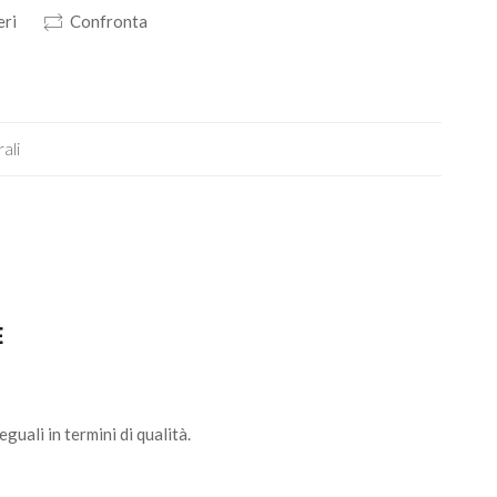
eri
Confronta
ali
E
uali in termini di qualità.