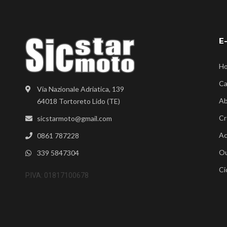
E
H
Ca
Via Nazionale Adriatica, 139
Ab
64018 Tortoreto Lido (TE)
Cr
sicstarmoto@gmail.com
Ac
0861 787228
Ou
339 5847304
Ci
P.IVA: 01817100678