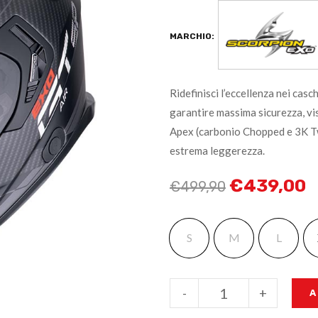
MARCHIO:
Ridefinisci l’eccellenza nei ca
garantire massima sicurezza, vis
Apex (carbonio Chopped e 3K Twi
estrema leggerezza.
€
439,00
€
499,90
S
M
L
-
+
A